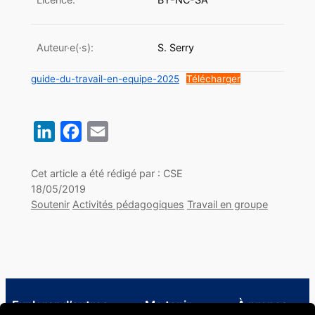
Auteur·e(·s):
S. Serry
guide-du-travail-en-equipe-2025
Télécharger
LinkedIn
Facebook
Email
Cet article a été rédigé par : CSE
18/05/2019
Soutenir
Activités pédagogiques
Travail en groupe
Explorer d’autres
Me tenir
À propos