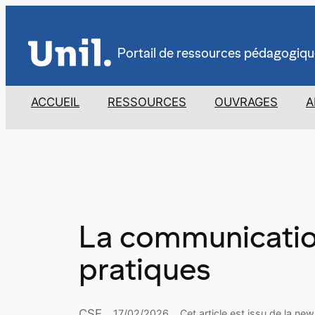
Aller
au
contenu
Portail de ressources pédagogiqu
ACCUEIL
RESSOURCES
OUVRAGES
A
La communication
pratiques
CSE
17/02/2026
Cet article est issu de la ne