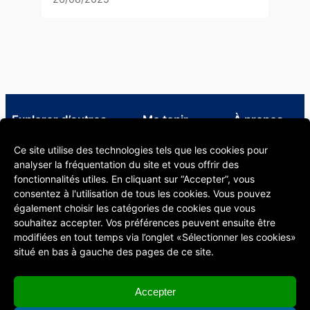
Explorer d’autres
Me tenir
À propos
ressources
informé·e
À propos
Ce site utilise des technologies tels que les cookies pour
Infos utiles pour le corps
LinkedIn CSE
Informations
analyser la fréquentation du site et vous offrir des
enseignant Unil
Formations en
légales
fonctionnalités utiles. En cliquant sur “Accepter”, vous
Bibliothèque spécialisée en
pédagogie
consentez à l'utilisation de tous les cookies. Vous pouvez
pédagogie
Blog Digital
également choisir les catégories de cookies que vous
Chaîne YouTube du CSE
Learning
souhaitez accepter. Vos préférences peuvent ensuite être
S’abonner à notre
modifiées en tout temps via l’onglet «Sélectionner les cookies»
newsletter
situé en bas à gauche des pages de ce site.
Accepter
Centre de soutien à l’enseignement (CSE)
Contenus mis à disposition sous licence