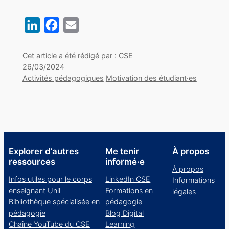
LinkedIn
Facebook
Email
Cet article a été rédigé par : CSE
26/03/2024
Activités pédagogiques
Motivation des étudiant·es
Explorer d’autres
Me tenir
À propos
ressources
informé·e
À propos
Infos utiles pour le corps
LinkedIn CSE
Informations
enseignant Unil
Formations en
légales
Bibliothèque spécialisée en
pédagogie
pédagogie
Blog Digital
Chaîne YouTube du CSE
Learning