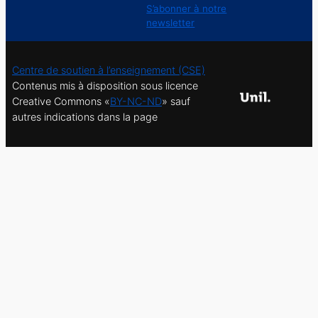
S’abonner à notre
newsletter
Centre de soutien à l’enseignement (CSE)
Contenus mis à disposition sous licence
Creative Commons «
BY-NC-ND
» sauf
autres indications dans la page