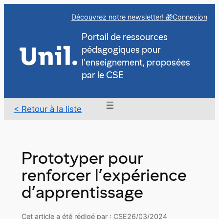
Aller
Découvrez notre newsletter! 🎁
Connexion
au
contenu
Portail de ressources
pédagogiques pour
l’enseignement, proposées
par le CSE
< Retour à la liste
Prototyper pour
renforcer l’expérience
d’apprentissage
Cet article a été rédigé par : CSE
26/03/2024