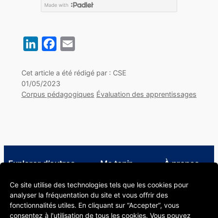
LinkedIn
Facebook
Email
Cet article a été rédigé par : CSE
01/05/2023
Corpus pédagogiques
Évaluation des apprentissages
Explorer d’autres
Me tenir
À propos
ressources
informé·e
À propos
Ce site utilise des technologies tels que les cookies pour
Infos utiles pour le corps
LinkedIn CSE
Informations
analyser la fréquentation du site et vous offrir des
enseignant Unil
Formations en
légales
fonctionnalités utiles. En cliquant sur “Accepter”, vous
Bibliothèque spécialisée en
pédagogie
consentez à l'utilisation de tous les cookies. Vous pouvez