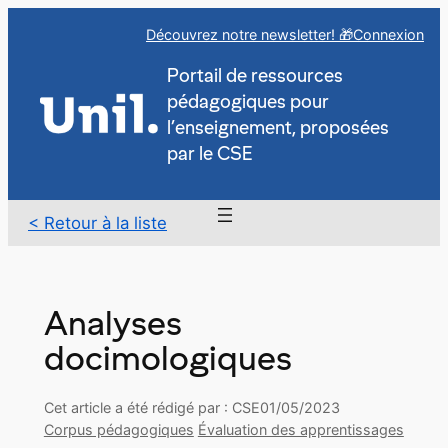
Aller
Découvrez notre newsletter! 🎁
Connexion
au
contenu
Portail de ressources
pédagogiques pour
l’enseignement, proposées
par le CSE
< Retour à la liste
Analyses
docimologiques
Cet article a été rédigé par : CSE
01/05/2023
Corpus pédagogiques
Évaluation des apprentissages