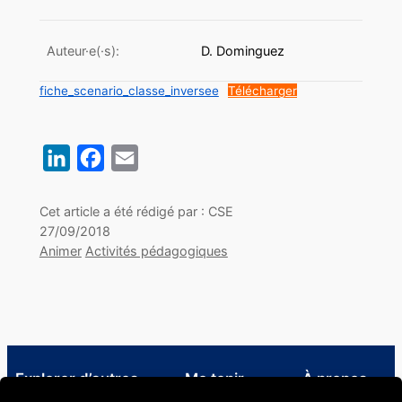
Auteur·e(·s):
D. Dominguez
fiche_scenario_classe_inversee
Télécharger
LinkedIn
Facebook
Email
Cet article a été rédigé par : CSE
27/09/2018
Animer
Activités pédagogiques
Explorer d’autres
Me tenir
À propos
ressources
informé·e