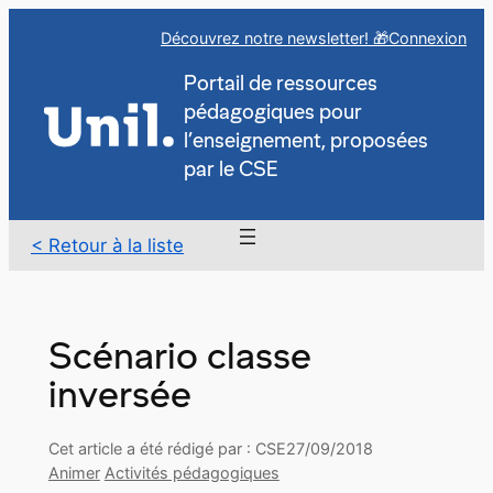
Aller
Découvrez notre newsletter! 🎁
Connexion
au
contenu
Portail de ressources
pédagogiques pour
l’enseignement, proposées
par le CSE
< Retour à la liste
Scénario classe
inversée
Cet article a été rédigé par : CSE
27/09/2018
Animer
Activités pédagogiques