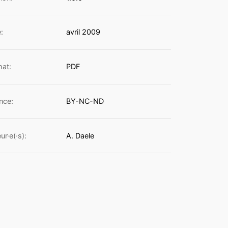
:
avril 2009
at:
PDF
nce:
BY-NC-ND
ur·e(·s):
A. Daele