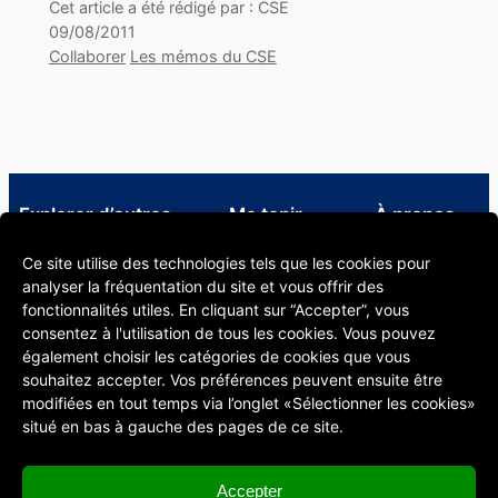
Cet article a été rédigé par : CSE
09/08/2011
Collaborer
Les mémos du CSE
Explorer d’autres
Me tenir
À propos
ressources
informé·e
À propos
Ce site utilise des technologies tels que les cookies pour
Infos utiles pour le corps
LinkedIn CSE
Informations
analyser la fréquentation du site et vous offrir des
enseignant Unil
Formations en
légales
fonctionnalités utiles. En cliquant sur “Accepter”, vous
Bibliothèque spécialisée en
pédagogie
consentez à l'utilisation de tous les cookies. Vous pouvez
pédagogie
Blog Digital
également choisir les catégories de cookies que vous
Chaîne YouTube du CSE
Learning
souhaitez accepter. Vos préférences peuvent ensuite être
S’abonner à notre
modifiées en tout temps via l’onglet «Sélectionner les cookies»
newsletter
situé en bas à gauche des pages de ce site.
Accepter
Centre de soutien à l’enseignement (CSE)