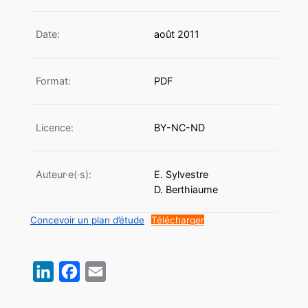
Date:
août 2011
Format:
PDF
Licence:
BY-NC-ND
Auteur·e(·s):
E. Sylvestre
D. Berthiaume
Concevoir un plan d’étude
Télécharger
LinkedIn
Facebook
Email