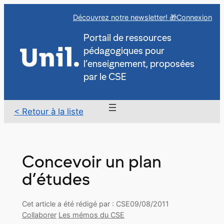
Aller
Découvrez notre newsletter! 🎁
Connexion
au
contenu
Portail de ressources
pédagogiques pour
l’enseignement, proposées
par le CSE
< Retour à la liste
Concevoir un plan
d’études
Cet article a été rédigé par : CSE
09/08/2011
Collaborer
Les mémos du CSE