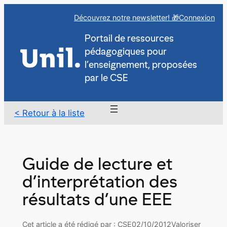
Aller
Découvrez notre newsletter! 🎁
Connexion
au
contenu
Portail de ressources
pédagogiques pour
l’enseignement, proposées
par le CSE
< Retour à la liste
Guide de lecture et
d’interprétation des
résultats d’une EEE
Cet article a été rédigé par : CSE
02/10/2012
Valoriser