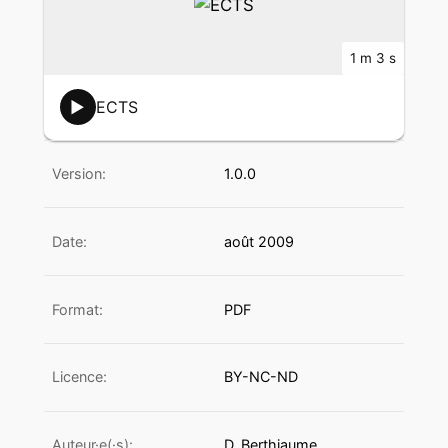
1 m 3 s
▶
ECTS
Version:
1.0.0
Date:
août 2009
Format:
PDF
Licence:
BY-NC-ND
Auteur·e(·s):
D. Berthiaume