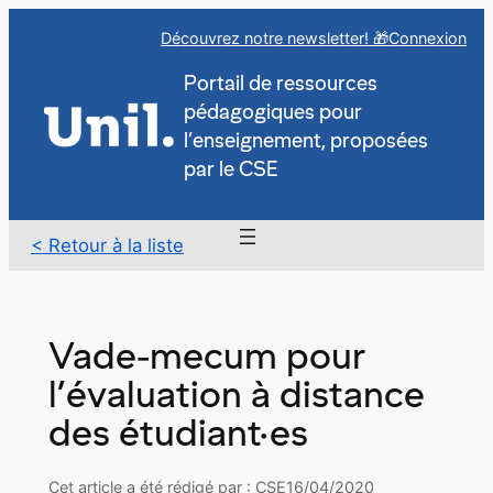
Aller
Découvrez notre newsletter! 🎁
Connexion
au
contenu
Portail de ressources
pédagogiques pour
l’enseignement, proposées
par le CSE
< Retour à la liste
Vade-mecum pour
l’évaluation à distance
des étudiant·es
Cet article a été rédigé par : CSE
16/04/2020