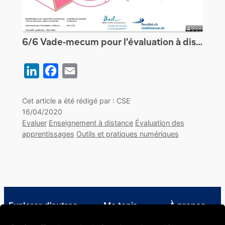
6/6 Vade-mecum pour l’évaluation à distance des étudiants : les épreuves orales
LinkedIn
Facebook
Email
Cet article a été rédigé par : CSE
16/04/2020
Evaluer
Enseignement à distance
Évaluation des
apprentissages
Outils et pratiques numériques
Explorer d’autres
Me tenir
À propos
ressources
informé·e
À propos