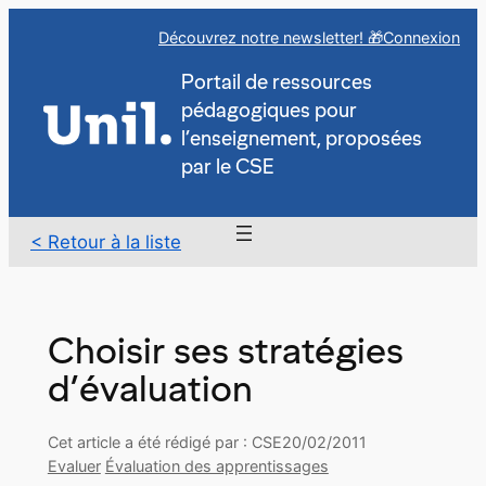
Aller
Découvrez notre newsletter! 🎁
Connexion
au
contenu
Portail de ressources
pédagogiques pour
l’enseignement, proposées
par le CSE
< Retour à la liste
Choisir ses stratégies
d’évaluation
Cet article a été rédigé par : CSE
20/02/2011
Evaluer
Évaluation des apprentissages