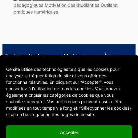
pédagogiques
Motivation des étudiant·es
Outils et
pratiques numériques
Explorer d’autres
Me tenir
À propos
ressources
informé·e
À propos
Ce site utilise des technologies tels que les cookies pour
Infos utiles pour le corps
LinkedIn CSE
Informations
analyser la fréquentation du site et vous offrir des
enseignant Unil
Formations en
légales
fonctionnalités utiles. En cliquant sur “Accepter”, vous
Bibliothèque spécialisée en
pédagogie
consentez à l'utilisation de tous les cookies. Vous pouvez
pédagogie
Blog Digital
également choisir les catégories de cookies que vous
Chaîne YouTube du CSE
Learning
souhaitez accepter. Vos préférences peuvent ensuite être
S’abonner à notre
modifiées en tout temps via l’onglet «Sélectionner les cookies»
newsletter
situé en bas à gauche des pages de ce site.
Accepter
Centre de soutien à l’enseignement (CSE)