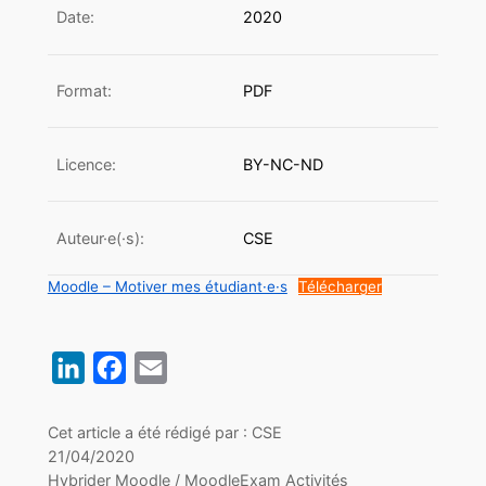
Date:
2020
Format:
PDF
Licence:
BY-NC-ND
Auteur·e(·s):
CSE
Moodle – Motiver mes étudiant·e·s
Télécharger
LinkedIn
Facebook
Email
Cet article a été rédigé par : CSE
21/04/2020
Hybrider
Moodle / MoodleExam
Activités