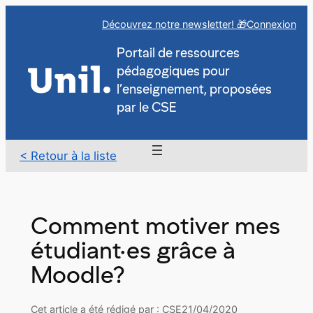
Aller
Découvrez notre newsletter! 🎁
Connexion
au
contenu
Portail de ressources
pédagogiques pour
l’enseignement, proposées
par le CSE
< Retour à la liste
Comment motiver mes
étudiant·es grâce à
Moodle?
Cet article a été rédigé par : CSE
21/04/2020